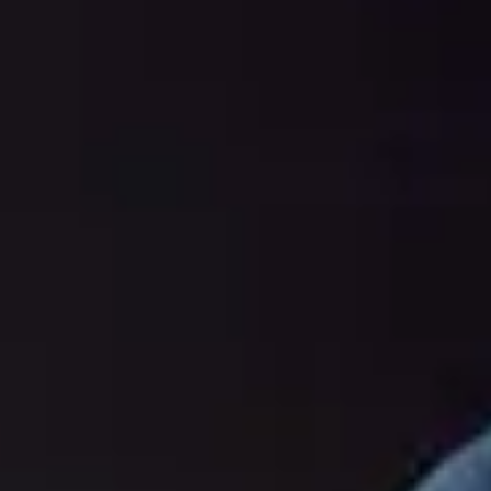
02
Strength
BtoCのオンライン販
売売上
2年で約10倍の成長