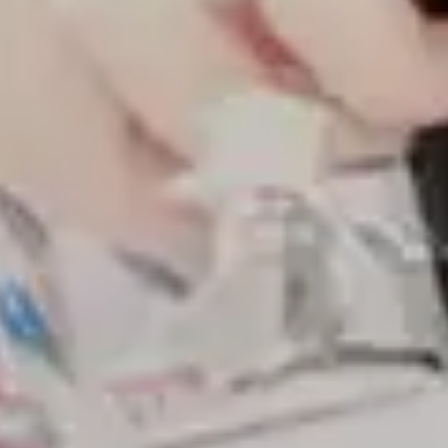
多彩な販路を保有
国内外で開催されている宝飾展示会の他
に、2021年に立ち上げたBtoCブランド
『POCKET BY KISHUN』、国内の小売店へ
の卸売りなど多彩な販路でエシカルジュエ
リーをお届けしています。その売上は年々上
昇中。より多くの方へ届けるために、販路の
拡大に努めています。