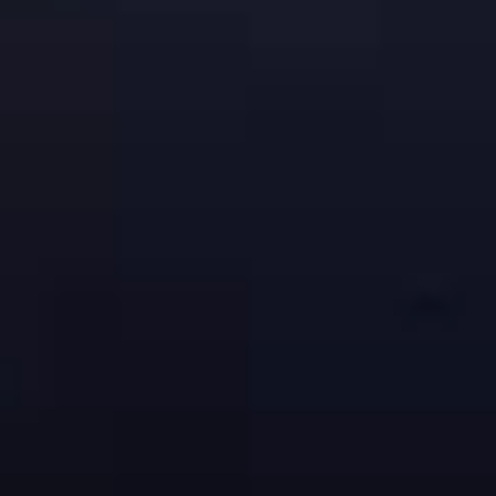
01
Strength
世界のトップジュエラ
ーとの
直接取引が可能
国内外で開催されている宝飾展示会に出展